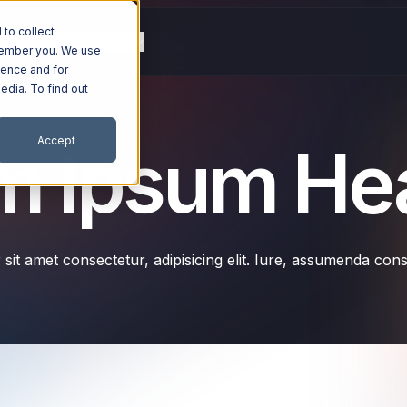
to collect
g
Resources
Company
emember you. We use
ience and for
edia. To find out
Accept
m Ipsum He
sit amet consectetur, adipisicing elit. Iure, assumenda con