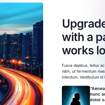
Upgrade
with a p
works l
Fusce dapibus, tellus 
nibh, ut fermentum mass
interdum. Vestibulum id l
“Aenean
nunc au
dolor s