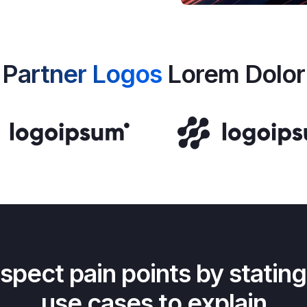
Partner Logos
Lorem Dolor
pect pain points by stating
use cases to explain