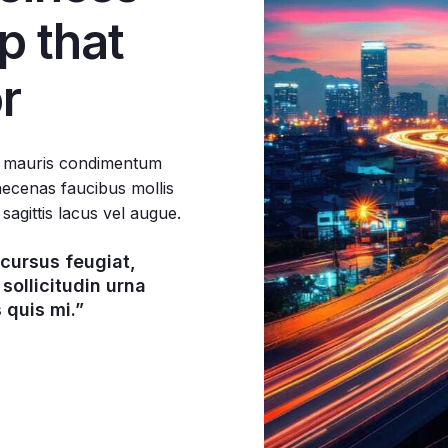
p that
r
r mauris condimentum
aecenas faucibus mollis
 sagittis lacus vel augue.
cursus feugiat,
sollicitudin urna
 quis mi.”