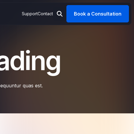
Book a Consultation
Support
Contact
ading
sequuntur quas est.